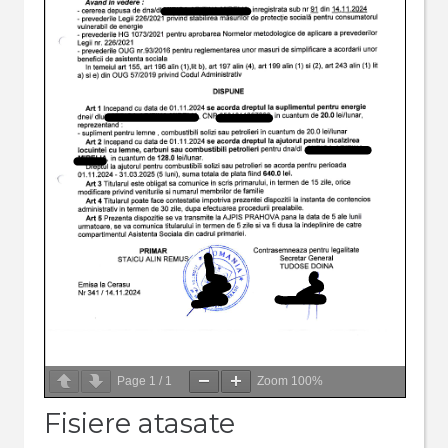
Page
1
/
1
Zoom
100%
Fisiere atasate