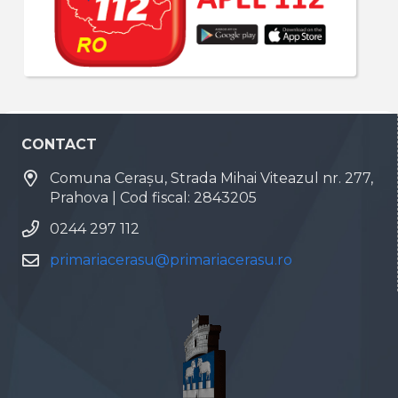
CONTACT
Comuna Cerașu, Strada Mihai Viteazul nr. 277,
Prahova | Cod fiscal: 2843205
0244 297 112
primariacerasu@primariacerasu.ro