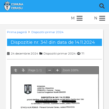
M
N
Prima pagină
Dispozitii primar 2024
Dispozitie nr. 341 din data de 14.11.2024
24 decembrie 2024
Dispozitii primar 2024
71
Page
1
/
1
Zoom
100%