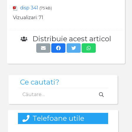
disp 341
(75 kB)
Vizualizari:
71
Distribuie acest articol
Ce cautati?
Caută
după:
Telefoane utile