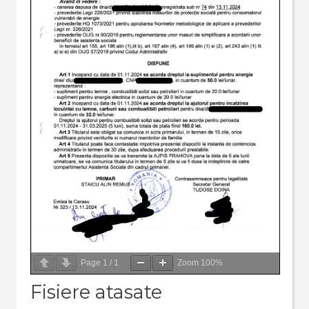
Page
1
/
1
Zoom
100%
Fisiere atasate