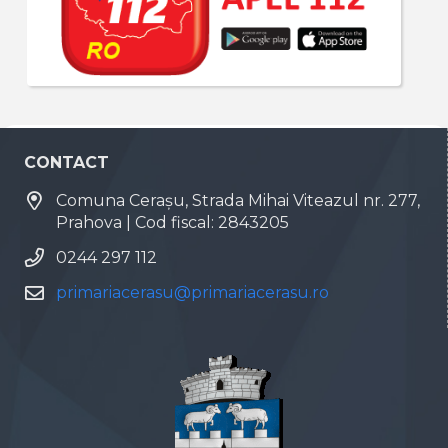
CONTACT
Comuna Cerașu, Strada Mihai Viteazul nr. 277,
Prahova | Cod fiscal: 2843205
0244 297 112
primariacerasu@primariacerasu.ro