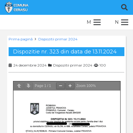
M
N
Prima pagină
Dispozitii primar 2024
Dispozitie nr. 323 din data de 13.11.2024
24 decembrie 2024
Dispozitii primar 2024
100
Page
1
/
1
Zoom
100%