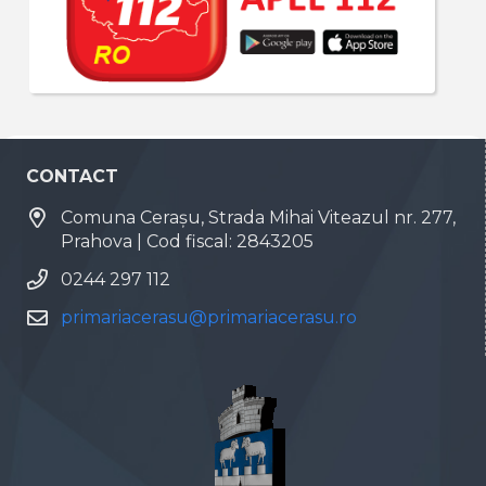
CONTACT
Comuna Cerașu, Strada Mihai Viteazul nr. 277,
Prahova | Cod fiscal: 2843205
0244 297 112
primariacerasu@primariacerasu.ro