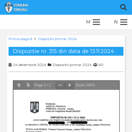
M
N
Prima pagină
Dispozitii primar 2024
Dispozitie nr. 315 din data de 13.11.2024
24 decembrie 2024
Dispozitii primar 2024
60
Page
1
/
1
Zoom
100%