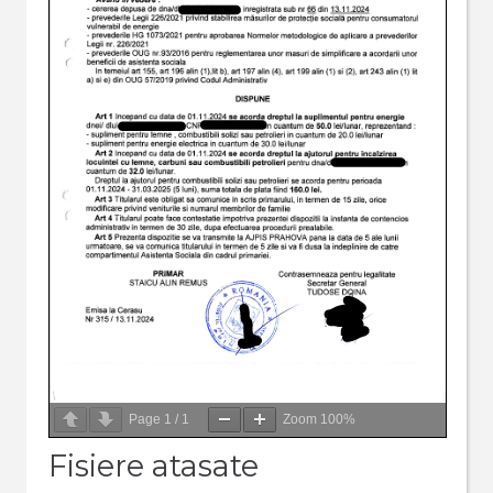
Page
1
/
1
Zoom
100%
Fisiere atasate