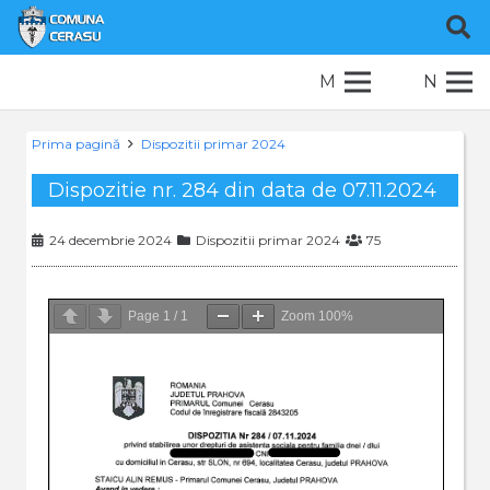
M
N
Prima pagină
Dispozitii primar 2024
Dispozitie nr. 284 din data de 07.11.2024
24 decembrie 2024
Dispozitii primar 2024
75
Page
1
/
1
Zoom
100%