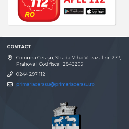
CONTACT
Comuna Cerașu, Strada Mihai Viteazul nr. 277,
Prahova | Cod fiscal: 2843205
0244 297 112
primariacerasu@primariacerasu.ro