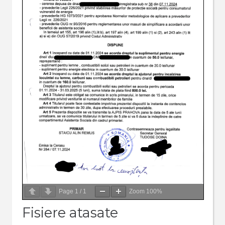
Page
1
/
1
Zoom
100%
Fisiere atasate