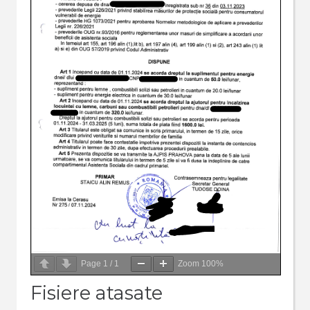
Page
1
/
1
Zoom
100%
Fisiere atasate