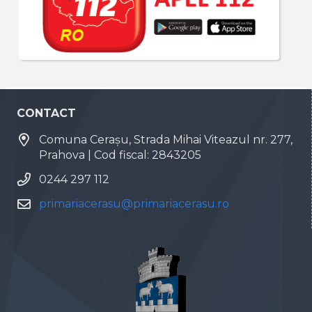
CONTACT
Comuna Cerașu, Strada Mihai Viteazul nr. 277,
Prahova | Cod fiscal: 2843205
0244 297 112
primariacerasu@primariacerasu.ro