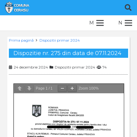
M
N
Prima pagină
Dispozitii primar 2024
Dispozitie nr. 275 din data de 07.11.2024
24 decembrie 2024
Dispozitii primar 2024
74
Page
1
/
1
Zoom
100%