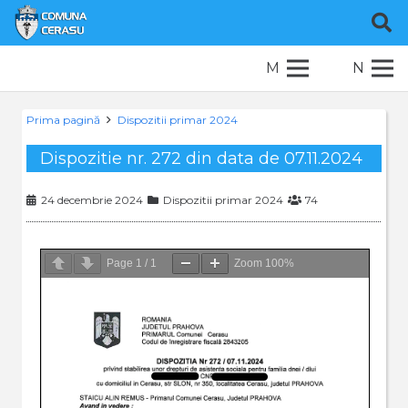
M
N
Prima pagină
Dispozitii primar 2024
Dispozitie nr. 272 din data de 07.11.2024
24 decembrie 2024
Dispozitii primar 2024
74
Page
1
/
1
Zoom
100%