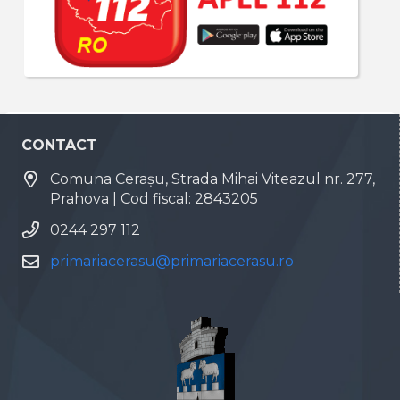
CONTACT
Comuna Cerașu, Strada Mihai Viteazul nr. 277,
Prahova | Cod fiscal: 2843205
0244 297 112
primariacerasu@primariacerasu.ro