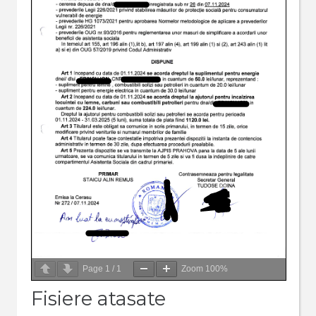
Page
1
/
1
Zoom
100%
Fisiere atasate