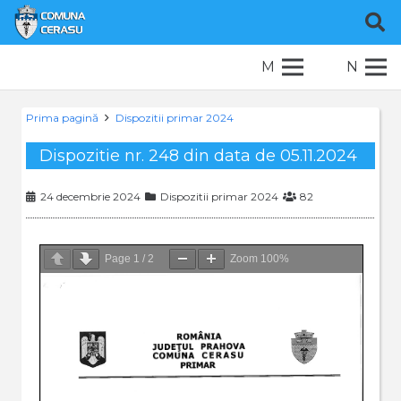
M
N
Prima pagină
Dispozitii primar 2024
Dispozitie nr. 248 din data de 05.11.2024
24 decembrie 2024
Dispozitii primar 2024
82
Page
1
/
2
Zoom
100%