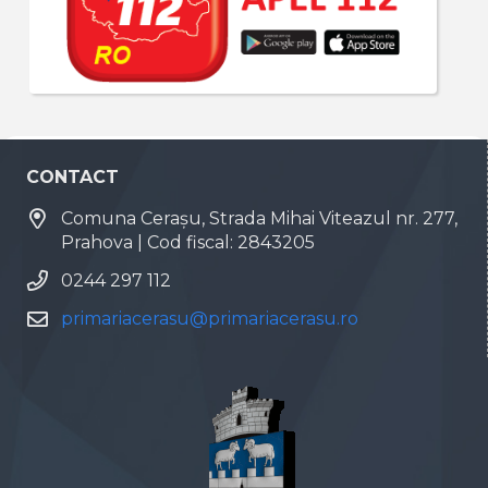
CONTACT
Comuna Cerașu, Strada Mihai Viteazul nr. 277,
Prahova | Cod fiscal: 2843205
0244 297 112
primariacerasu@primariacerasu.ro