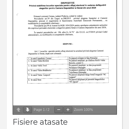
Page
1
/
2
Zoom
100%
Fisiere atasate