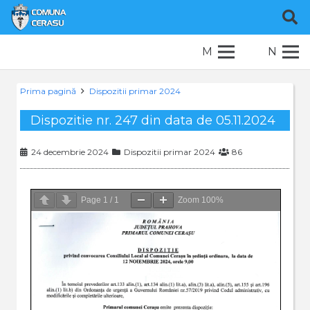
M
N
Prima pagină
Dispozitii primar 2024
Dispozitie nr. 247 din data de 05.11.2024
24 decembrie 2024
Dispozitii primar 2024
86
Page
1
/
1
Zoom
100%