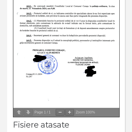
Page
1
/
1
Zoom
100%
Fisiere atasate