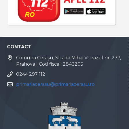
CONTACT
Comuna Cerașu, Strada Mihai Viteazul nr. 277,
Prahova | Cod fiscal: 2843205
0244 297 112
primariacerasu@primariacerasu.ro