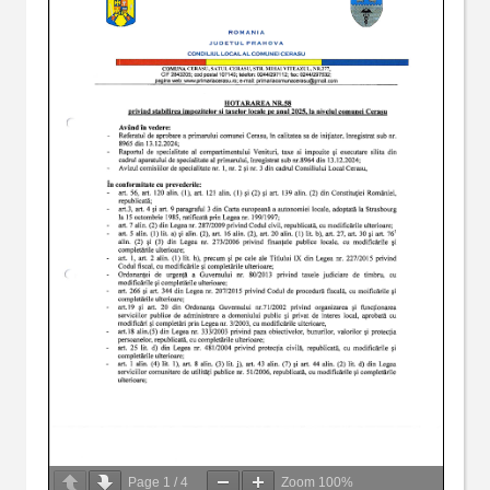
Page
1
/
4
Zoom
100%