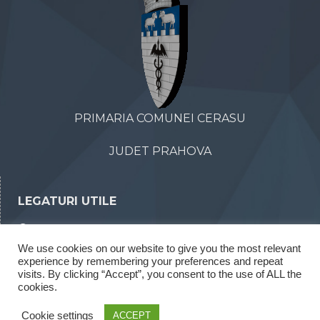
PRIMARIA COMUNEI CERASU
JUDET PRAHOVA
LEGATURI UTILE
Declaratii de avere
We use cookies on our website to give you the most relevant
Declaratii de interese
experience by remembering your preferences and repeat
Rapoarte legea 52/2003
visits. By clicking “Accept”, you consent to the use of ALL the
cookies.
Rapoarte legea 544/2001
Cookie settings
ACCEPT