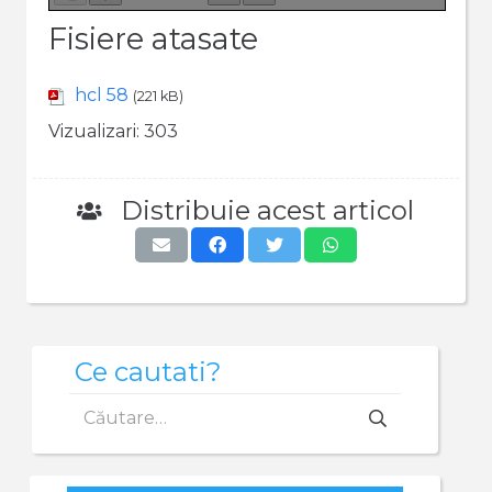
Fisiere atasate
hcl 58
(221 kB)
Vizualizari:
303
Distribuie acest articol
Ce cautati?
Caută
după: