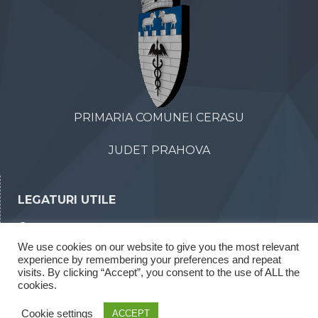
PRIMARIA COMUNEI CERASU
JUDET PRAHOVA
LEGATURI UTILE
Declaratii de avere
We use cookies on our website to give you the most relevant
Declaratii de interese
experience by remembering your preferences and repeat
Rapoarte legea 52/2003
visits. By clicking “Accept”, you consent to the use of ALL the
cookies.
Rapoarte legea 544/2001
Cookie settings
ACCEPT