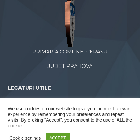
PRIMARIA COMUNEI CERASU
JUDET PRAHOVA
LEGATURI UTILE
Declaratii de avere
We use cookies on our website to give you the most relevant
Declaratii de interese
experience by remembering your preferences and repeat
Rapoarte legea 52/2003
visits. By clicking “Accept”, you consent to the use of ALL the
cookies.
Rapoarte legea 544/2001
Cookie settings
ACCEPT