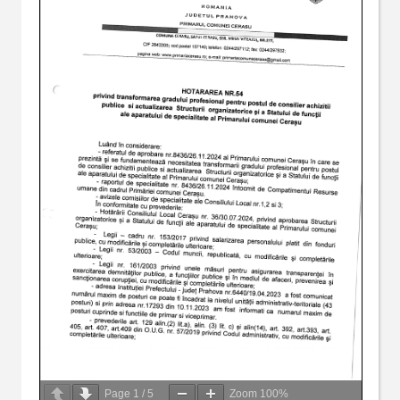
Page
1
/
5
Zoom
100%