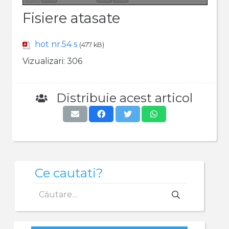
Fisiere atasate
hot nr.54 s
(477 kB)
Vizualizari:
306
Distribuie acest articol
Ce cautati?
Caută
după: