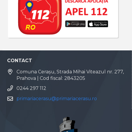
CONTACT
Comuna Cerașu, Strada Mihai Viteazul nr. 277,
Prahova | Cod fiscal: 2843205
0244 297 112
primariacerasu@primariacerasu.ro