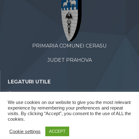
PRIMARIA COMUNEI CERASU
JUDET PRAHOVA
LEGATURI UTILE
Declaratii de avere
We use cookies on our website to give you the most relevant
Declaratii de interese
experience by remembering your preferences and repeat
visits. By clicking “Accept”, you consent to the use of ALL the
Rapoarte legea 52/2003
cookies.
Rapoarte legea 544/2001
Cookie settings
ACCEPT