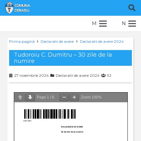
M
N
Prima pagină
Declaratii de avere
Declaratii de avere 2024
Tudoroiu C. Dumitru – 30 zile de la
numire
27 noiembrie 2024
Declaratii de avere 2024
92
Page
1
/
6
Zoom
100%