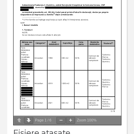
Page
1
/
6
Zoom
100%
Fisiere atasate