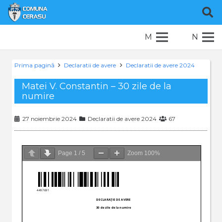
M
N
Prima pagină
Declaratii de avere
Declaratii de avere 2024
Matei V. Constantin – 30 zile de la
numire
27 noiembrie 2024
Declaratii de avere 2024
67
Page
1
/
5
Zoom
100%