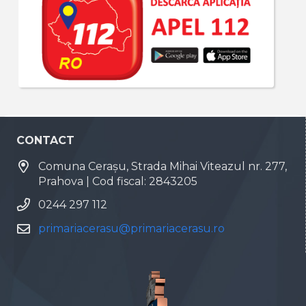
CONTACT
Comuna Cerașu, Strada Mihai Viteazul nr. 277,
Prahova | Cod fiscal: 2843205
0244 297 112
primariacerasu@primariacerasu.ro