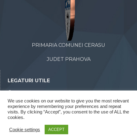
PRIMARIA COMUNEI CERASU
JUDET PRAHOVA
LEGATURI UTILE
Declaratii de avere
We use cookies on our website to give you the most relevant
Declaratii de interese
experience by remembering your preferences and repeat
visits. By clicking “Accept”, you consent to the use of ALL the
Rapoarte legea 52/2003
cookies.
Rapoarte legea 544/2001
Cookie settings
ACCEPT