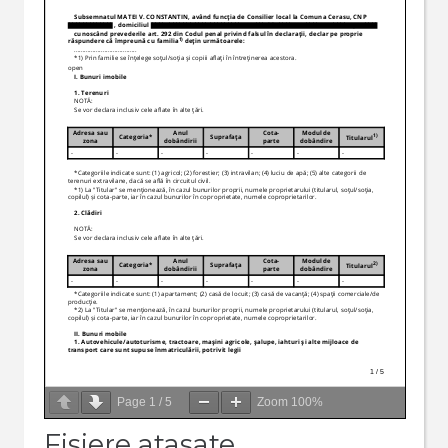
Page
1
/
5
Zoom
100%
Fisiere atasate