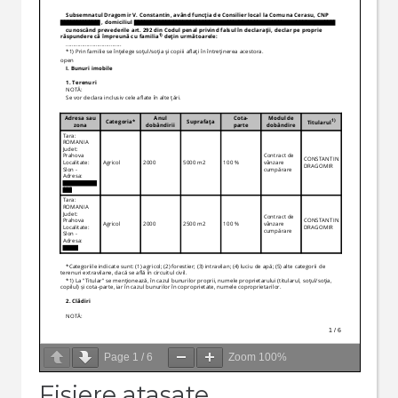
Page
1
/
6
Zoom
100%
Fisiere atasate