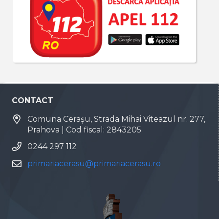
CONTACT
Comuna Cerașu, Strada Mihai Viteazul nr. 277,
Prahova | Cod fiscal: 2843205
0244 297 112
primariacerasu@primariacerasu.ro