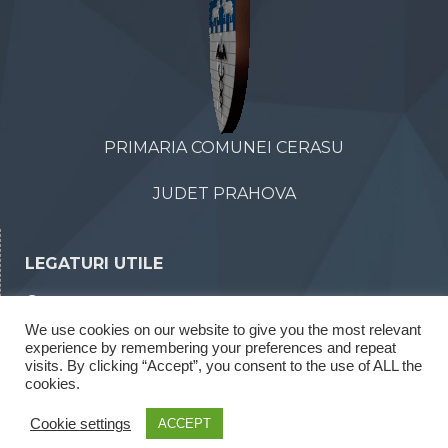
PRIMARIA COMUNEI CERASU
JUDET PRAHOVA
LEGATURI UTILE
Declaratii de avere
We use cookies on our website to give you the most relevant
Declaratii de interese
experience by remembering your preferences and repeat
visits. By clicking “Accept”, you consent to the use of ALL the
Rapoarte legea 52/2003
cookies.
Rapoarte legea 544/2001
Cookie settings
ACCEPT