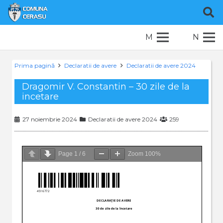
M
N
Prima pagină
Declaratii de avere
Declaratii de avere 2024
Dragomir V. Constantin – 30 zile de la
incetare
27 noiembrie 2024
Declaratii de avere 2024
259
Page
1
/
6
Zoom
100%