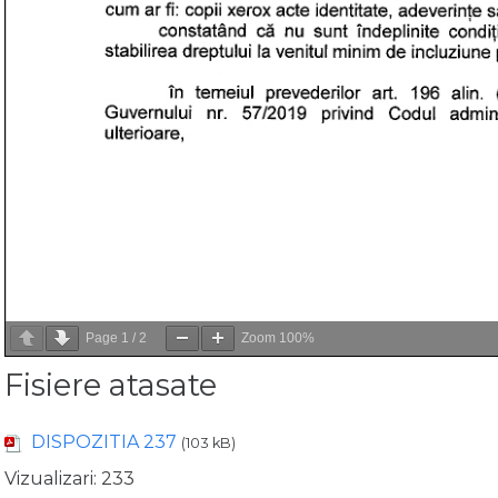
Page
1
/
2
Zoom
100%
Fisiere atasate
DISPOZITIA 237
(103 kB)
Vizualizari:
233