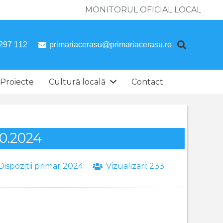
MONITORUL OFICIAL LOCAL
297 112
primariacerasu@primariacerasu.ro
Proiecte
Cultură locală
Contact
10.2024
Dispozitii primar 2024
Vizualizari:
233