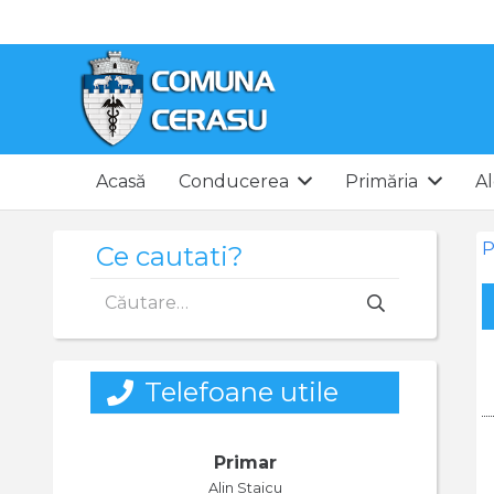
Acasă
Conducerea
Primăria
Al
P
Ce cautati?
Caută
după:
Telefoane utile
Primar
Alin Staicu