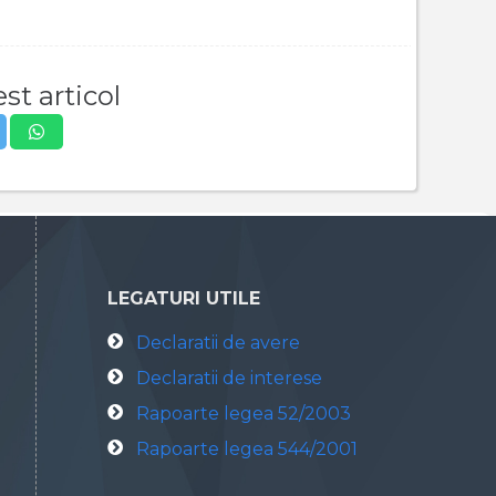
st articol
LEGATURI UTILE
Declaratii de avere
Declaratii de interese
Rapoarte legea 52/2003
Rapoarte legea 544/2001