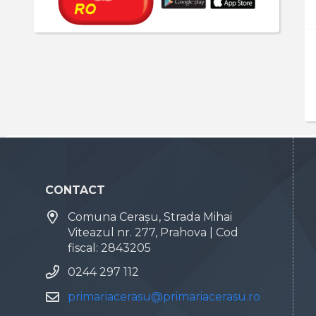
CONTACT
Comuna Cerașu, Strada Mihai
Viteazul nr. 277, Prahova | Cod
fiscal: 2843205
0244 297 112
primariacerasu@primariacerasu.ro