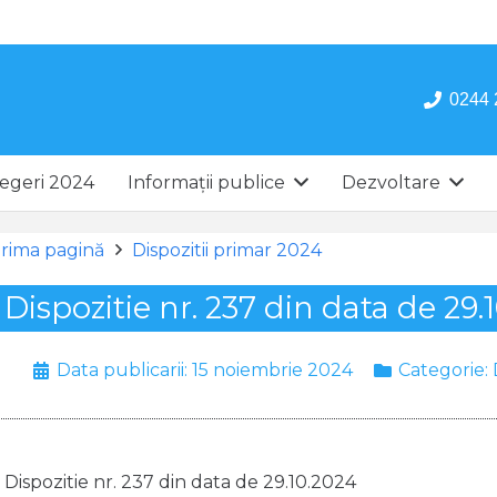
0244 
egeri 2024
Informații publice
Dezvoltare
rima pagină
Dispozitii primar 2024
Dispozitie nr. 237 din data de 29.
Data publicarii:
15 noiembrie 2024
Categorie:
Dispozitie nr. 237 din data de 29.10.2024