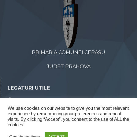
PRIMARIA COMUNEI CERASU
JUDET PRAHOVA
LEGATURI UTILE
Declaratii de avere
We use cookies on our website to give you the most relevant
Declaratii de interese
experience by remembering your preferences and repeat
Rapoarte legea 52/2003
visits. By clicking “Accept”, you consent to the use of ALL the
cookies.
Rapoarte legea 544/2001
Cookie settings
ACCEPT