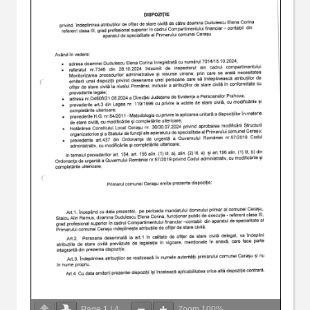
Page
1
/
4
Zoom
100%