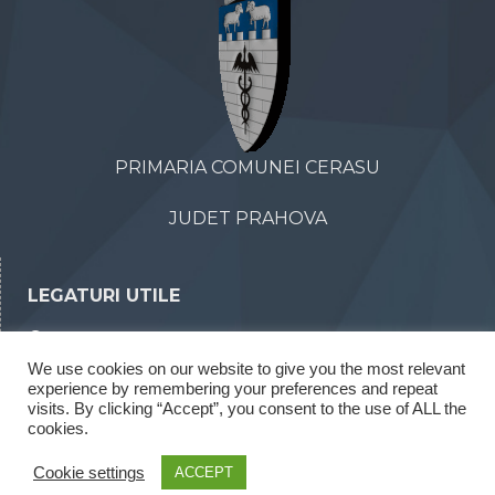
PRIMARIA COMUNEI CERASU
JUDET PRAHOVA
LEGATURI UTILE
Declaratii de avere
We use cookies on our website to give you the most relevant
Declaratii de interese
experience by remembering your preferences and repeat
Rapoarte legea 52/2003
visits. By clicking “Accept”, you consent to the use of ALL the
cookies.
Rapoarte legea 544/2001
Cookie settings
ACCEPT