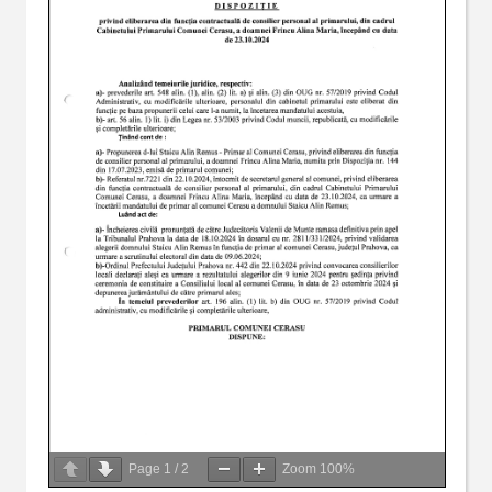
Page
1
/
2
Zoom
100%