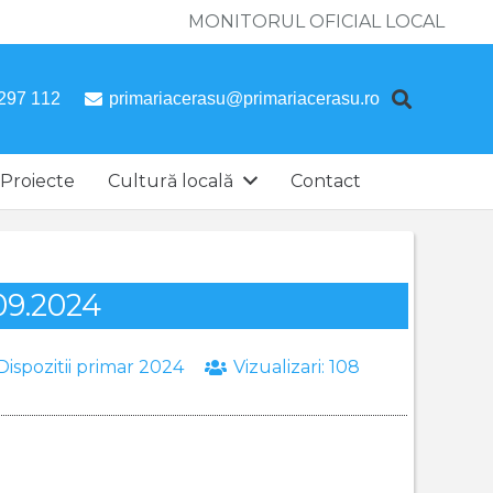
MONITORUL OFICIAL LOCAL
297 112
primariacerasu@primariacerasu.ro
Proiecte
Cultură locală
Contact
.09.2024
Dispozitii primar 2024
Vizualizari:
108