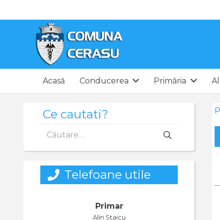
Acasă
Conducerea
Primăria
Al
P
Ce cautati?
Caută
după:
Telefoane utile
Primar
Alin Staicu