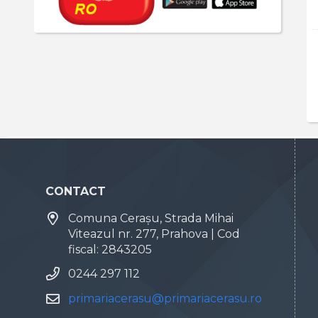
CONTACT
Comuna Cerașu, Strada Mihai
Viteazul nr. 277, Prahova | Cod
fiscal: 2843205
0244 297 112
primariacerasu@primariacerasu.ro