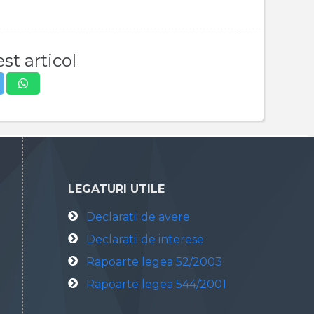
st articol
LEGATURI UTILE
Declaratii de avere
Declaratii de interese
Rapoarte legea 52/2003
Rapoarte legea 544/2001