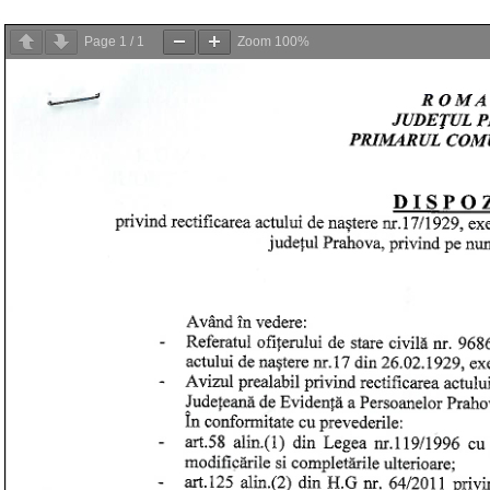
Page
1
/
1
Zoom
100%