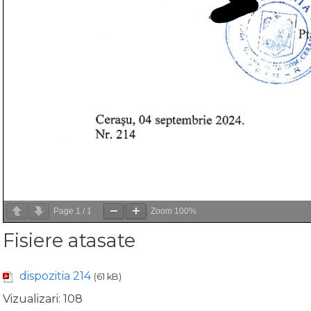
Page
1
/
1
Zoom
100%
Fisiere atasate
dispozitia 214
(61 kB)
Vizualizari:
108