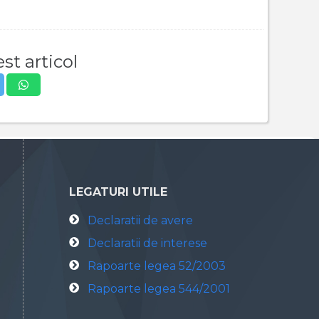
st articol
LEGATURI UTILE
Declaratii de avere
Declaratii de interese
Rapoarte legea 52/2003
Rapoarte legea 544/2001