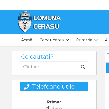
Acasă
Conducerea
Primăria
Al
P
Ce cautati?
Caută
după:
Telefoane utile
Primar
Alin Staicu