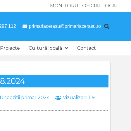
MONITORUL OFICIAL LOCAL
297 112
primariacerasu@primariacerasu.ro
Proiecte
Cultură locală
Contact
08.2024
Dispozitii primar 2024
Vizualizari:
119