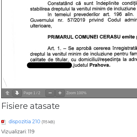
Page
1
/
2
Zoom
100%
Fisiere atasate
dispozitia 210
(115 kB)
Vizualizari:
119