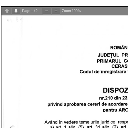
Page
1
/
2
Zoom
100%