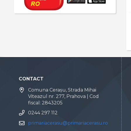
CONTACT
Comuna Cerașu, Strada Mihai
Viteazul nr. 277, Prahova | Cod
fiscal: 2843205
0244 297 112
primariacerasu@primariacerasu.ro