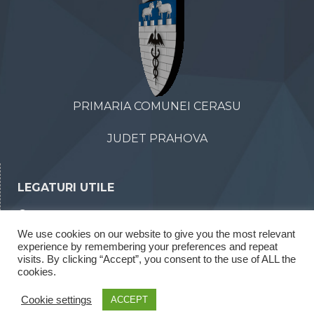
PRIMARIA COMUNEI CERASU
JUDET PRAHOVA
LEGATURI UTILE
Declaratii de avere
We use cookies on our website to give you the most relevant
Declaratii de interese
experience by remembering your preferences and repeat
Rapoarte legea 52/2003
visits. By clicking “Accept”, you consent to the use of ALL the
cookies.
Rapoarte legea 544/2001
Cookie settings
ACCEPT