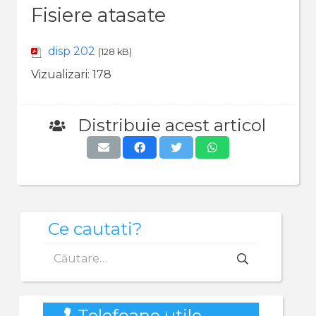
Fisiere atasate
disp 202
(128 kB)
Vizualizari:
178
Distribuie acest articol
Ce cautati?
Caută
după:
Telefoane utile