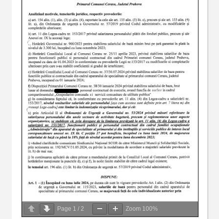
Page
1
/
2
Zoom
100%