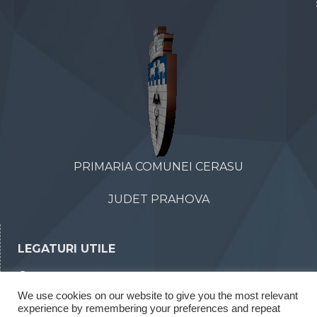
PRIMARIA COMUNEI CERASU
JUDET PRAHOVA
LEGATURI UTILE
Declaratii de avere
We use cookies on our website to give you the most relevant
Declaratii de interese
experience by remembering your preferences and repeat