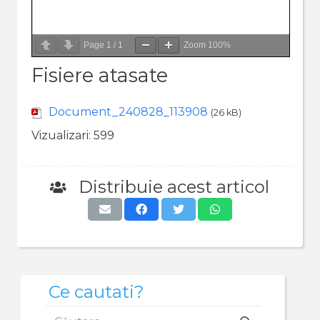
Page
1
/
1
Zoom
100%
Fisiere atasate
Document_240828_113908
(26 kB)
Vizualizari:
599
Distribuie acest articol
Ce cautati?
Caută