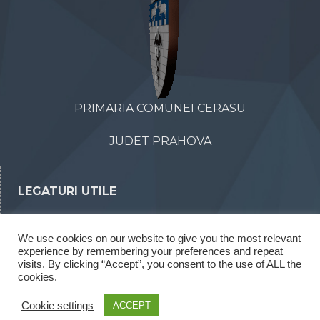
PRIMARIA COMUNEI CERASU
JUDET PRAHOVA
LEGATURI UTILE
Declaratii de avere
We use cookies on our website to give you the most relevant
Declaratii de interese
experience by remembering your preferences and repeat
Rapoarte legea 52/2003
visits. By clicking “Accept”, you consent to the use of ALL the
cookies.
Rapoarte legea 544/2001
Cookie settings
ACCEPT