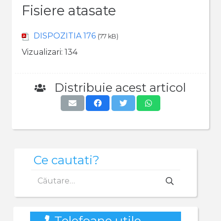
Fisiere atasate
DISPOZITIA 176
(77 kB)
Vizualizari:
134
Distribuie acest articol
Ce cautati?
Caută
după:
Telefoane utile