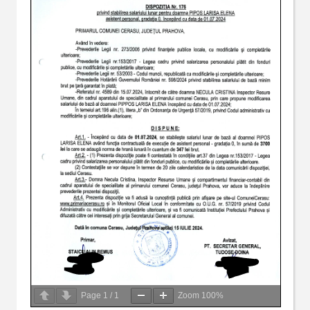
Page
1
/
1
Zoom
100%