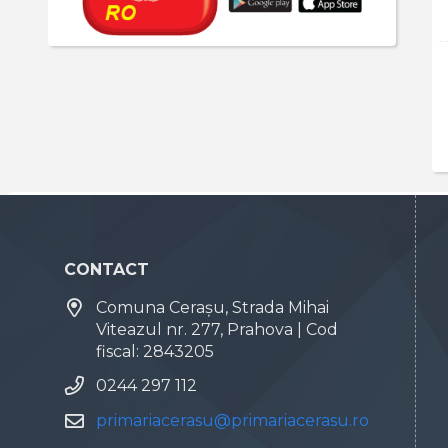
CONTACT
Comuna Cerașu, Strada Mihai
Viteazul nr. 277, Prahova | Cod
fiscal: 2843205
0244 297 112
primariacerasu@primariacerasu.ro