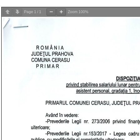
Page
1
/
1
Zoom
100%