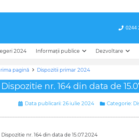
0244 
egeri 2024
Informații publice
Dezvoltare
rima pagină
Dispozitii primar 2024
Dispozitie nr. 164 din data de 15.
Data publicarii:
26 iulie 2024
Categorie:
Di
Dispozitie nr. 164 din data de 15.07.2024