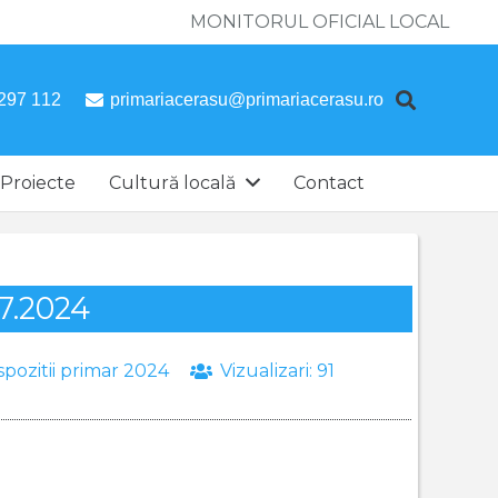
MONITORUL OFICIAL LOCAL
297 112
primariacerasu@primariacerasu.ro
Proiecte
Cultură locală
Contact
07.2024
spozitii primar 2024
Vizualizari:
91