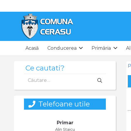
Acasă
Conducerea
Primăria
Al
P
Ce cautati?
Caută
după:
Telefoane utile
Primar
Alin Staicu