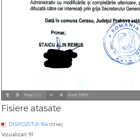
Page
1
/
1
Zoom
100%
Fisiere atasate
DISPOZITIA 164
(73 kB)
Vizualizari:
91