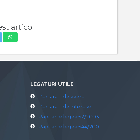
st articol
LEGATURI UTILE
Declaratii de avere
Declaratii de interese
Rapoarte legea 52/2003
Rapoarte legea 544/2001