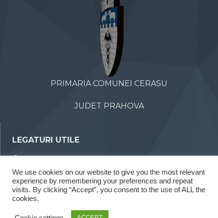
PRIMARIA COMUNEI CERASU
JUDET PRAHOVA
LEGATURI UTILE
Declaratii de avere
We use cookies on our website to give you the most relevant
Declaratii de interese
experience by remembering your preferences and repeat
Rapoarte legea 52/2003
visits. By clicking “Accept”, you consent to the use of ALL the
cookies.
Rapoarte legea 544/2001
Cookie settings
ACCEPT