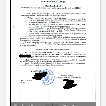
Page
1
/
1
Zoom
100%