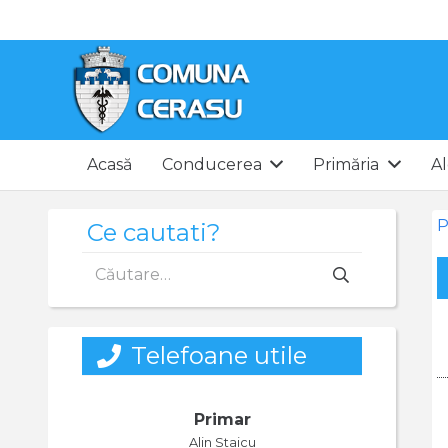
Acasă
Conducerea
Primăria
Al
P
Ce cautati?
Caută
după:
Telefoane utile
Primar
Alin Staicu