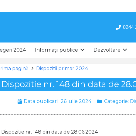
0244 
egeri 2024
Informații publice
Dezvoltare
rima pagină
Dispozitii primar 2024
Dispozitie nr. 148 din data de 28.
Data publicarii:
26 iulie 2024
Categorie:
Di
Dispozitie nr. 148 din data de 28.06.2024