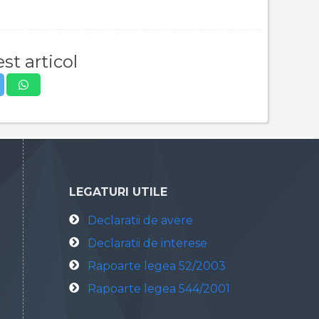
st articol
LEGATURI UTILE
Declaratii de avere
Declaratii de interese
Rapoarte legea 52/2003
Rapoarte legea 544/2001