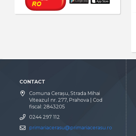
CONTACT
Comuna Cerașu, Strada Mihai
Viteazul nr. 277, Prahova | Cod
fiscal: 2843205
0244 297 112
primariacerasu@primariacerasu.ro