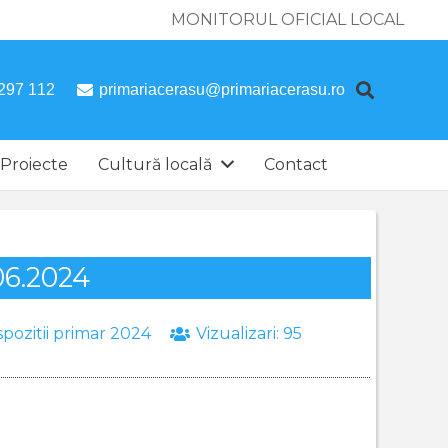
MONITORUL OFICIAL LOCAL
297 112
primariacerasu@primariacerasu.ro
Proiecte
Cultură locală
Contact
06.2024
spozitii primar 2024
Vizualizari:
95