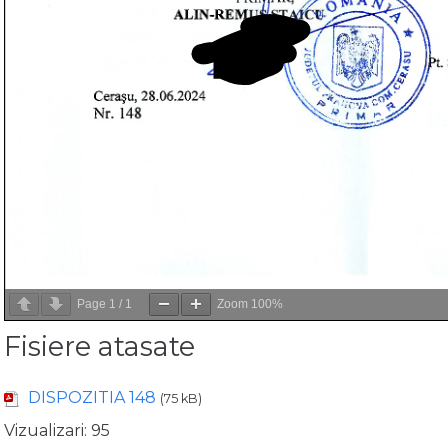
Page
1
/
1
Zoom
100%
Fisiere atasate
DISPOZITIA 148
(75 kB)
Vizualizari:
95