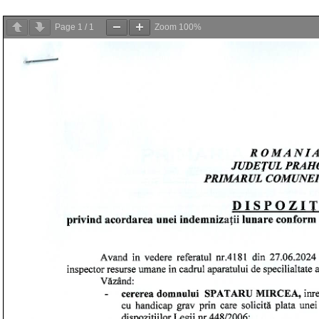
Page
1
/
1
Zoom
100%