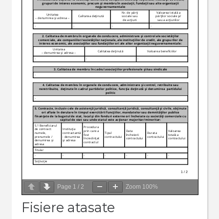
Page
1
/
2
Zoom
100%
Fisiere atasate