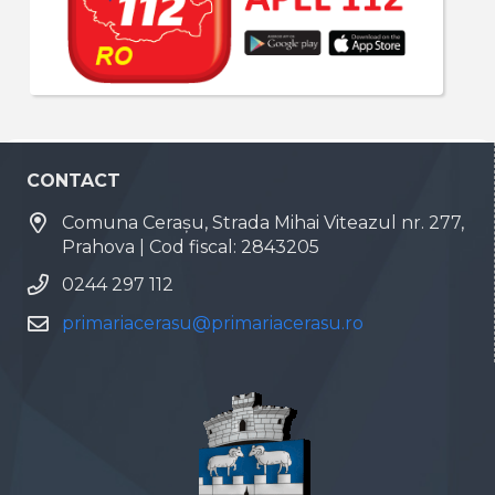
CONTACT
Comuna Cerașu, Strada Mihai Viteazul nr. 277,
Prahova | Cod fiscal: 2843205
0244 297 112
primariacerasu@primariacerasu.ro