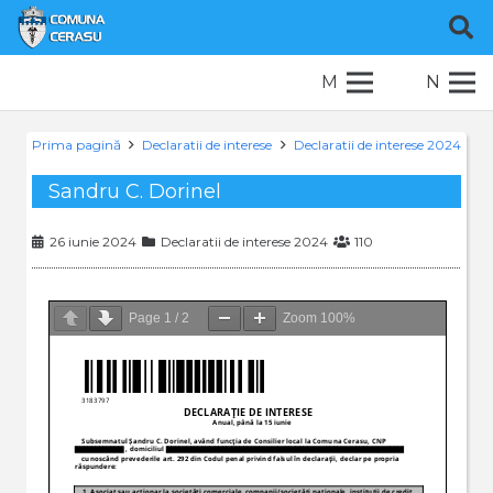
M
N
Prima pagină
Declaratii de interese
Declaratii de interese 2024
Sandru C. Dorinel
26 iunie 2024
Declaratii de interese 2024
110
Page
1
/
2
Zoom
100%