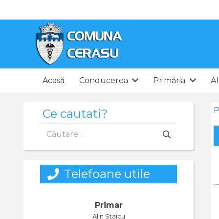
Acasă
Conducerea
Primăria
Al
P
Ce cautati?
Caută
după:
Telefoane utile
Primar
Alin Staicu