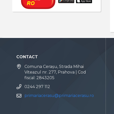
CONTACT
Comuna Cerașu, Strada Mihai
Viteazul nr. 277, Prahova | Cod
fiscal: 2843205
0244 297 112
primariacerasu@primariacerasu.ro