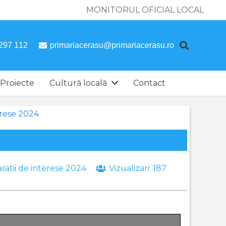
MONITORUL OFICIAL LOCAL
297 112
primariacerasu@primariacerasu.ro
Proiecte
Cultură locală
Contact
erese 2024
ratii de interese 2024
Vizualizari:
187