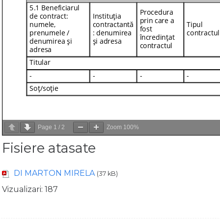
Page
1
/
2
Zoom
100%
Fisiere atasate
DI MARTON MIRELA
(37 kB)
Vizualizari:
187