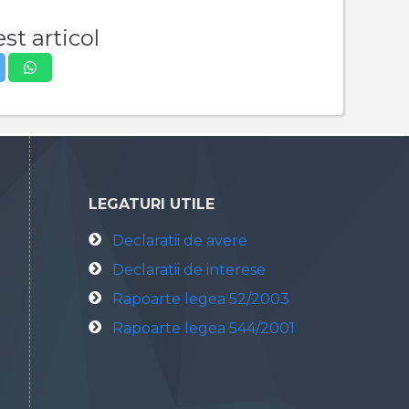
st articol
LEGATURI UTILE
Declaratii de avere
Declaratii de interese
Rapoarte legea 52/2003
Rapoarte legea 544/2001