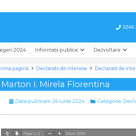
0244 
egeri 2024
Informații publice
Dezvoltare
rima pagină
Declaratii de interese
Declaratii de int
Marton I. Mirela Florentina
Data publicarii:
26 iunie 2024
Categorie:
Decla
Page
1
/
2
Zoom
100%