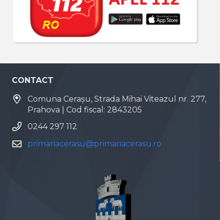
CONTACT
Comuna Cerașu, Strada Mihai Viteazul nr. 277,
Prahova | Cod fiscal: 2843205
0244 297 112
primariacerasu@primariacerasu.ro