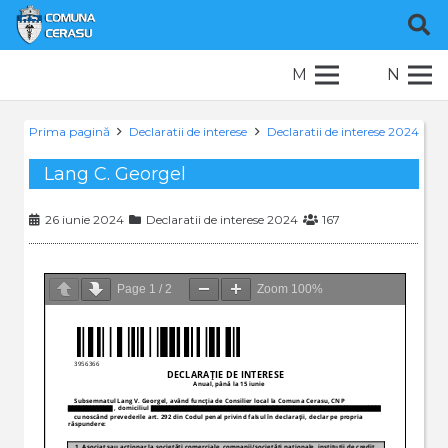
M
N
Prima pagină
Declaratii de interese
Declaratii de interese 2024
Lang C. Georgel
26 iunie 2024
Declaratii de interese 2024
167
Page
1
/
2
Zoom
100%