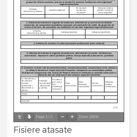
Page
1
/
2
Zoom
100%
Fisiere atasate