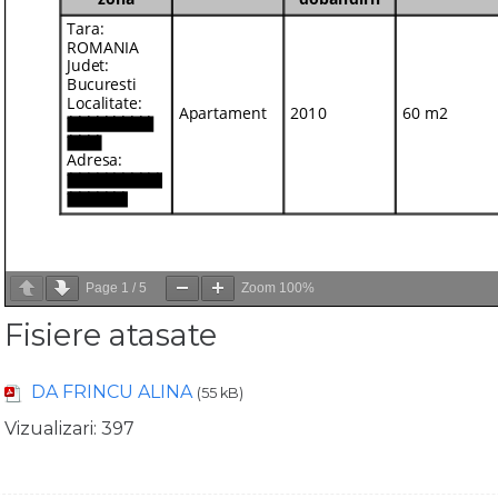
Page
1
/
5
Zoom
100%
Fisiere atasate
DA FRINCU ALINA
(55 kB)
Vizualizari:
397