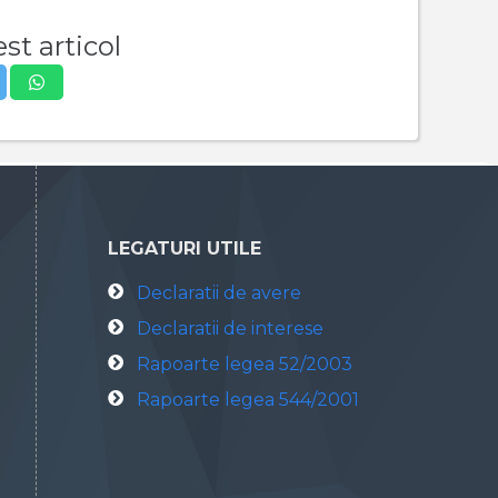
st articol
LEGATURI UTILE
Declaratii de avere
Declaratii de interese
Rapoarte legea 52/2003
Rapoarte legea 544/2001