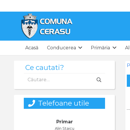
Acasă
Conducerea
Primăria
Al
P
Ce cautati?
Caută
după:
Telefoane utile
Primar
Alin Staicu