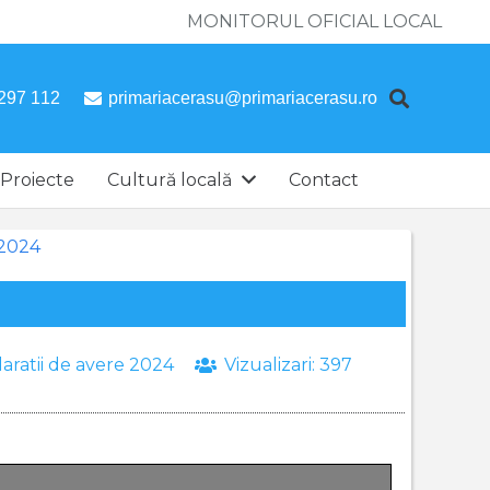
MONITORUL OFICIAL LOCAL
297 112
primariacerasu@primariacerasu.ro
Proiecte
Cultură locală
Contact
 2024
aratii de avere 2024
Vizualizari:
397