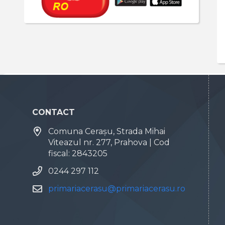
CONTACT
Comuna Cerașu, Strada Mihai
Viteazul nr. 277, Prahova | Cod
fiscal: 2843205
0244 297 112
primariacerasu@primariacerasu.ro