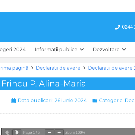
0244 
egeri 2024
Informații publice
Dezvoltare
rima pagină
Declaratii de avere
Declaratii de avere
Frincu P. Alina-Maria
Data publicarii:
26 iunie 2024
Categorie:
Decl
Page
1
/
5
Zoom
100%