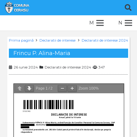
M
N
Prima pagină
Declaratii de interese
Declaratii de interese 2024
Frincu P. Alina-Maria
26 iunie 2024
Declaratii de interese 2024
347
Page
1
/
2
Zoom
100%