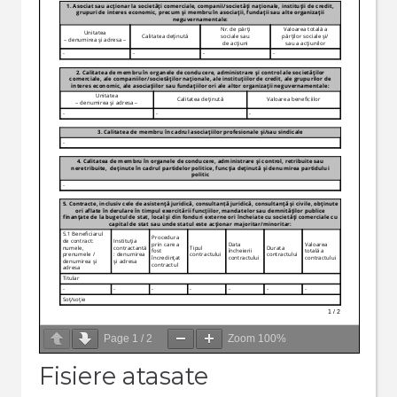
Page
1
/
2
Zoom
100%
Fisiere atasate