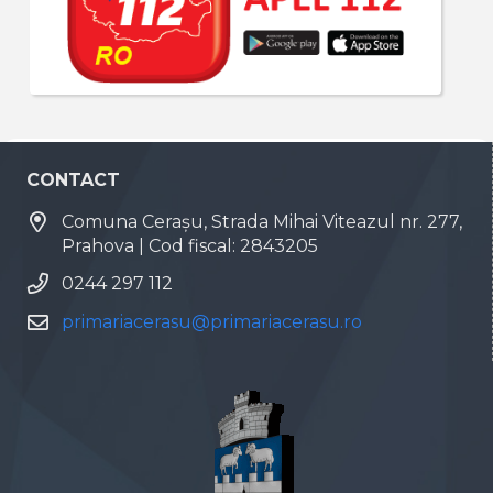
CONTACT
Comuna Cerașu, Strada Mihai Viteazul nr. 277,
Prahova | Cod fiscal: 2843205
0244 297 112
primariacerasu@primariacerasu.ro