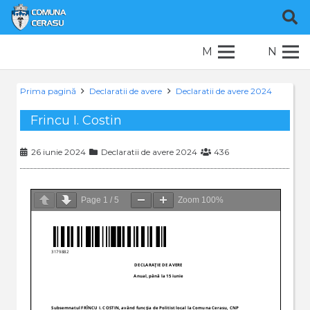
M
N
Prima pagină
Declaratii de avere
Declaratii de avere 2024
Frincu I. Costin
26 iunie 2024
Declaratii de avere 2024
436
Page
1
/
5
Zoom
100%