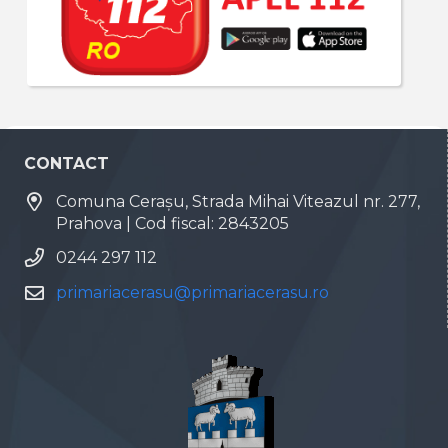
CONTACT
Comuna Cerașu, Strada Mihai Viteazul nr. 277,
Prahova | Cod fiscal: 2843205
0244 297 112
primariacerasu@primariacerasu.ro