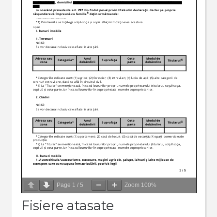
Page
1
/
5
Zoom
100%
Fisiere atasate