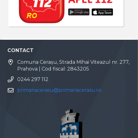
CONTACT
Comuna Cerașu, Strada Mihai Viteazul nr. 277,
Prahova | Cod fiscal: 2843205
0244 297 112
primariacerasu@primariacerasu.ro