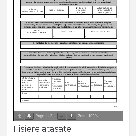
Page
1
/
2
Zoom
100%
Fisiere atasate