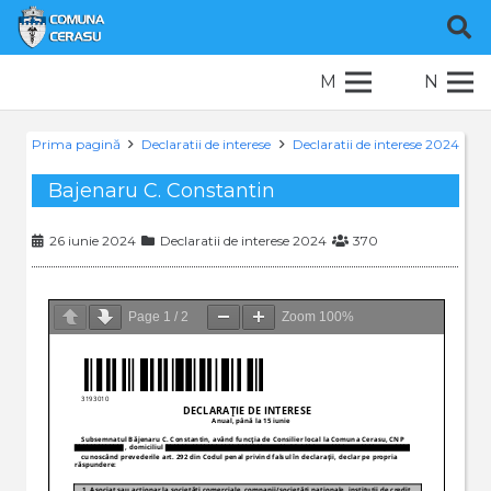
M
N
Prima pagină
Declaratii de interese
Declaratii de interese 2024
Bajenaru C. Constantin
26 iunie 2024
Declaratii de interese 2024
370
Page
1
/
2
Zoom
100%