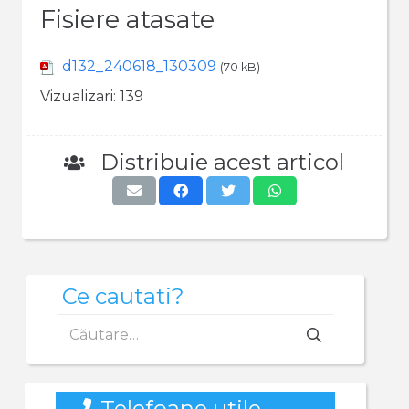
Fisiere atasate
d132_240618_130309
(70 kB)
Vizualizari:
139
Distribuie acest articol
Ce cautati?
Caută
după:
Telefoane utile