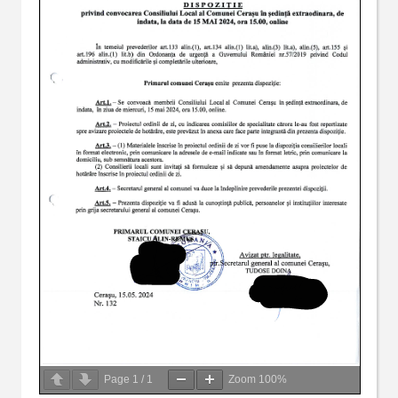
Page
1
/
1
Zoom
100%