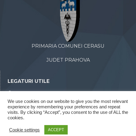
PRIMARIA COMUNEI CERASU
JUDET PRAHOVA
LEGATURI UTILE
Declaratii de avere
We use cookies on our website to give you the most relevant
Declaratii de interese
experience by remembering your preferences and repeat
Rapoarte legea 52/2003
visits. By clicking “Accept”, you consent to the use of ALL the
cookies.
Rapoarte legea 544/2001
Cookie settings
ACCEPT