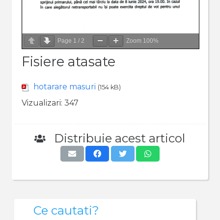
Page
1
/
2
Zoom
100%
Fisiere atasate
hotarare masuri
(154 kB)
Vizualizari:
347
Distribuie acest articol
Ce cautati?