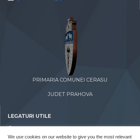
PRIMARIA COMUNEI CERASU
JUDET PRAHOVA
LEGATURI UTILE
Declaratii de avere
We use cookies on our website to give you the most relevant
Declaratii de interese