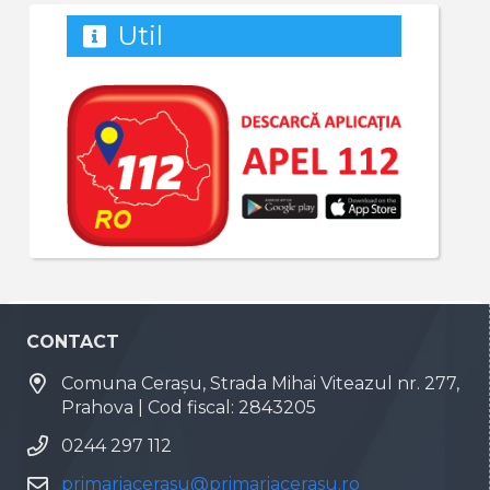
Util
CONTACT
Comuna Cerașu, Strada Mihai Viteazul nr. 277,
Prahova | Cod fiscal: 2843205
0244 297 112
primariacerasu@primariacerasu.ro