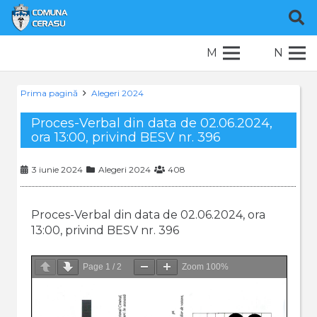
M
N
Prima pagină
Alegeri 2024
Proces-Verbal din data de 02.06.2024,
ora 13:00, privind BESV nr. 396
3 iunie 2024
Alegeri 2024
408
Proces-Verbal din data de 02.06.2024, ora
13:00, privind BESV nr. 396
Page
1
/
2
Zoom
100%