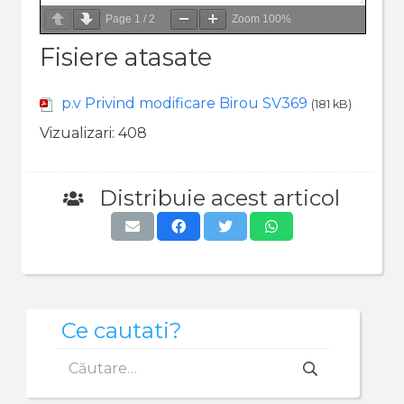
Page
1
/
2
Zoom
100%
Fisiere atasate
p.v Privind modificare Birou SV369
(181 kB)
Vizualizari:
408
Distribuie acest articol
Ce cautati?
Caută
după: