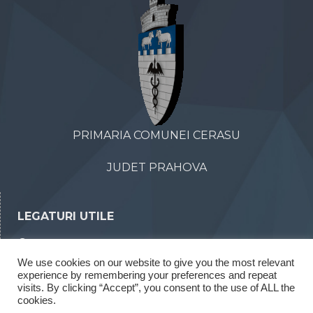
PRIMARIA COMUNEI CERASU
JUDET PRAHOVA
LEGATURI UTILE
Declaratii de avere
We use cookies on our website to give you the most relevant
Declaratii de interese
experience by remembering your preferences and repeat
Rapoarte legea 52/2003
visits. By clicking “Accept”, you consent to the use of ALL the
cookies.
Rapoarte legea 544/2001