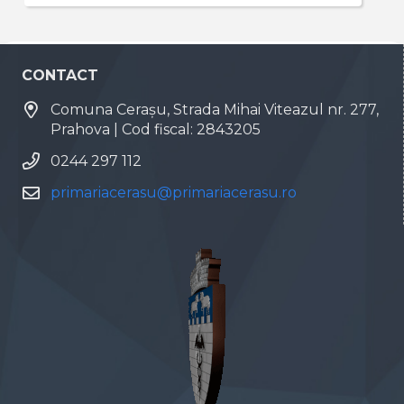
CONTACT
Comuna Cerașu, Strada Mihai Viteazul nr. 277,
Prahova | Cod fiscal: 2843205
0244 297 112
primariacerasu@primariacerasu.ro