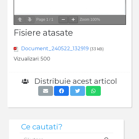
Page
1
/
1
Zoom
100%
Fisiere atasate
Document_240522_132919
(33 kB)
Vizualizari:
500
Distribuie acest articol
Ce cautati?
Caută