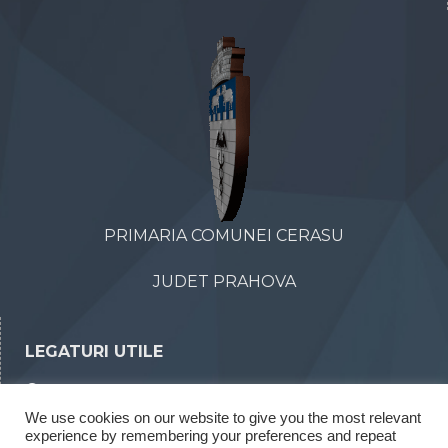
PRIMARIA COMUNEI CERASU
JUDET PRAHOVA
LEGATURI UTILE
Declaratii de avere
We use cookies on our website to give you the most relevant
Declaratii de interese
experience by remembering your preferences and repeat