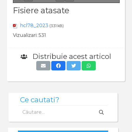
Fisiere atasate
hcl78_2023
(331 kB)
Vizualizari:
531
Distribuie acest articol
Ce cautati?
Caută
după: