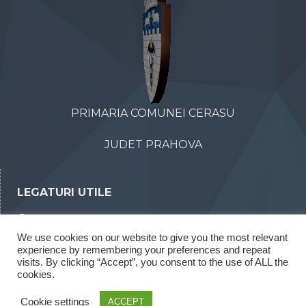
PRIMARIA COMUNEI CERASU
JUDET PRAHOVA
LEGATURI UTILE
Declaratii de avere
We use cookies on our website to give you the most relevant
Declaratii de interese
experience by remembering your preferences and repeat
Rapoarte legea 52/2003
visits. By clicking “Accept”, you consent to the use of ALL the
cookies.
Rapoarte legea 544/2001
Cookie settings
ACCEPT