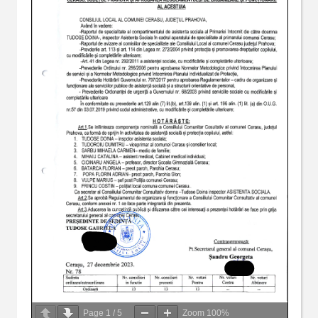
Page
1
/
5
Zoom
100%