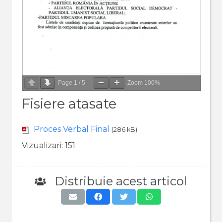
Page
1
/
5
Zoom
100%
Fisiere atasate
Proces Verbal Final
(286 kB)
Vizualizari:
151
Distribuie acest articol