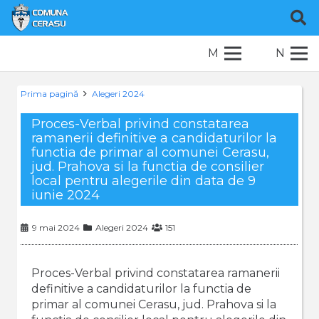
M
N
Prima pagină
Alegeri 2024
Proces-Verbal privind constatarea
ramanerii definitive a candidaturilor la
functia de primar al comunei Cerasu,
jud. Prahova si la functia de consilier
local pentru alegerile din data de 9
iunie 2024
9 mai 2024
Alegeri 2024
151
Proces-Verbal privind constatarea ramanerii
definitive a candidaturilor la functia de
primar al comunei Cerasu, jud. Prahova si la