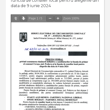
functia de consilier local pentru alegerile din
data de 9 iunie 2024
Page
1
/
5
Zoom
100%