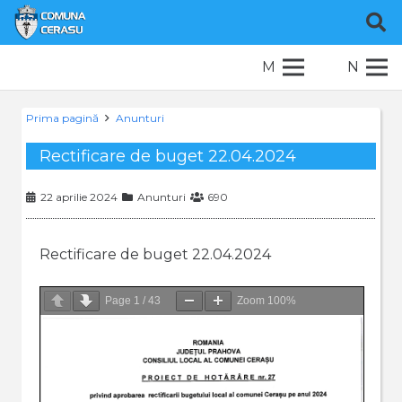
M
N
Prima pagină
Anunturi
Rectificare de buget 22.04.2024
22 aprilie 2024
Anunturi
690
Rectificare de buget 22.04.2024
Page
1
/
43
Zoom
100%