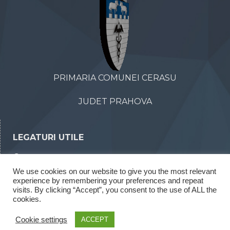
PRIMARIA COMUNEI CERASU
JUDET PRAHOVA
LEGATURI UTILE
Declaratii de avere
We use cookies on our website to give you the most relevant
Declaratii de interese
experience by remembering your preferences and repeat
Rapoarte legea 52/2003
visits. By clicking “Accept”, you consent to the use of ALL the
cookies.
Rapoarte legea 544/2001
Cookie settings
ACCEPT