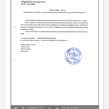
Page
1
/
1
Zoom
100%