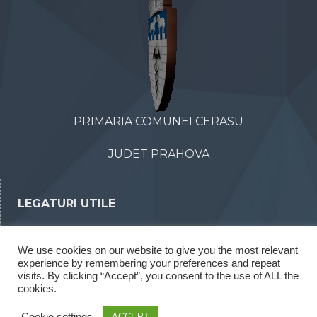
PRIMARIA COMUNEI CERASU
JUDET PRAHOVA
LEGATURI UTILE
Declaratii de avere
We use cookies on our website to give you the most relevant
Declaratii de interese
experience by remembering your preferences and repeat
Rapoarte legea 52/2003
visits. By clicking “Accept”, you consent to the use of ALL the
cookies.
Rapoarte legea 544/2001
Cookie settings
ACCEPT