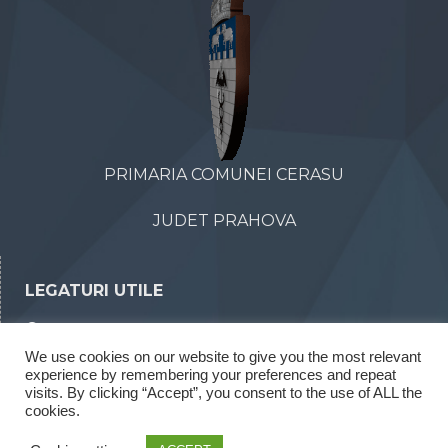
PRIMARIA COMUNEI CERASU
JUDET PRAHOVA
LEGATURI UTILE
Declaratii de avere
We use cookies on our website to give you the most relevant
Declaratii de interese
experience by remembering your preferences and repeat
Rapoarte legea 52/2003
visits. By clicking “Accept”, you consent to the use of ALL the
cookies.
Rapoarte legea 544/2001