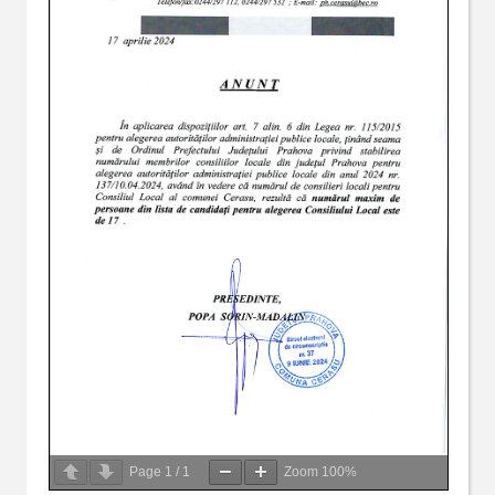
Page
1
/
1
Zoom
100%