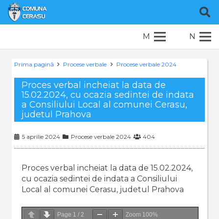
M
N
Prima pagină
Procese verbale
Procese verbale 2024
Proces verbal incheiat la data de
15.02.2024, cu ocazia sedintei de indata
a Consiliului Local al comunei Cerasu,
judetul Prahova
5 aprilie 2024
Procese verbale 2024
404
Proces verbal incheiat la data de 15.02.2024,
cu ocazia sedintei de indata a Consiliului
Local al comunei Cerasu, judetul Prahova
Page
1
/
2
Zoom
100%