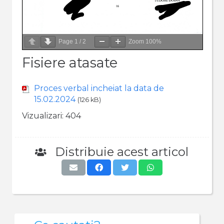
Page
1
/
2
Zoom
100%
Fisiere atasate
Proces verbal incheiat la data de
15.02.2024
(126 kB)
Vizualizari:
404
Distribuie acest articol