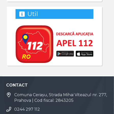
Util
CONTACT
Comuna Cerașu, Strada Mihai Viteazul nr. 277,
Prahova | Cod fiscal: 2843205
0244 297 112