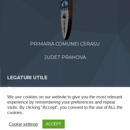
PRIMARIA COMUNEI CERASU
JUDET PRAHOVA
LEGATURI UTILE
Declaratii de avere
We use cookies on our website to give you the most relevant
Declaratii de interese
experience by remembering your preferences and repeat
Rapoarte legea 52/2003
visits. By clicking “Accept”, you consent to the use of ALL the
cookies.
Rapoarte legea 544/2001
Cookie settings
ACCEPT