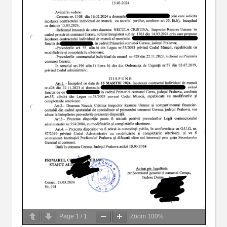
Page
1
/
1
Zoom
100%