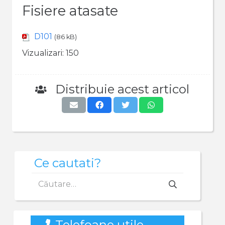
Fisiere atasate
D101
(86 kB)
Vizualizari:
150
Distribuie acest articol
Ce cautati?
Caută
după:
Telefoane utile