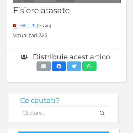
Fisiere atasate
HCL 15
(133 kB)
Vizualizari:
325
Distribuie acest articol
Ce cautati?
Caută
după: