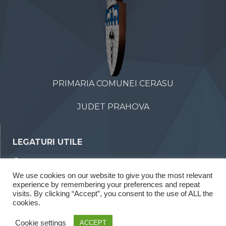
PRIMARIA COMUNEI CERASU
JUDET PRAHOVA
LEGATURI UTILE
Declaratii de avere
We use cookies on our website to give you the most relevant
Declaratii de interese
experience by remembering your preferences and repeat
Rapoarte legea 52/2003
visits. By clicking “Accept”, you consent to the use of ALL the
cookies.
Rapoarte legea 544/2001
Cookie settings
ACCEPT