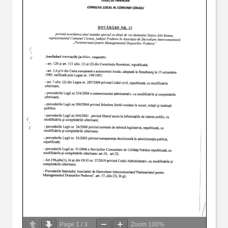
Page
1
/
3
Zoom
100%