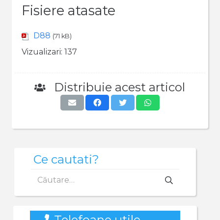
Fisiere atasate
D88
(71 kB)
Vizualizari:
137
Distribuie acest articol
Ce cautati?
Caută
după:
Telefoane utile