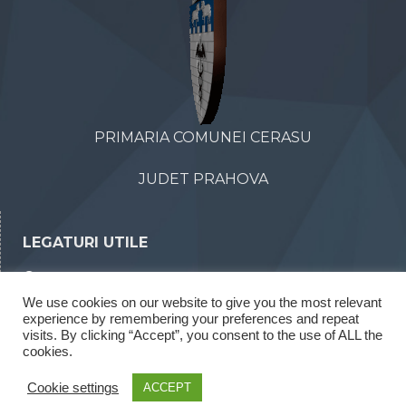
PRIMARIA COMUNEI CERASU
JUDET PRAHOVA
LEGATURI UTILE
Declaratii de avere
We use cookies on our website to give you the most relevant
Declaratii de interese
experience by remembering your preferences and repeat
Rapoarte legea 52/2003
visits. By clicking “Accept”, you consent to the use of ALL the
cookies.
Rapoarte legea 544/2001
Cookie settings
ACCEPT