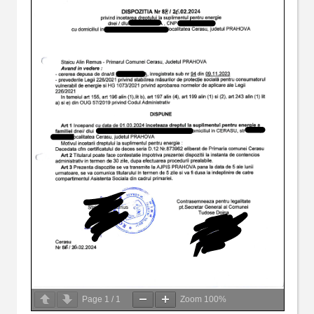
Page
1
/
1
Zoom
100%