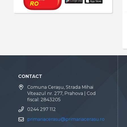
CONTACT
Comuna Cerașu, Strada Mihai
Viteazul nr. 277, Prahova | Cod
fiscal: 2843205
0244 297 112
primariacerasu@primariacerasu.ro