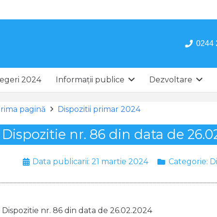
0244 
egeri 2024
Informații publice
Dezvoltare
rima pagină
Dispozitii primar 2024
Dispozitie nr. 86 din data de 26.0
Data publicarii:
21 martie 2024
Categorie:
D
Dispozitie nr. 86 din data de 26.02.2024