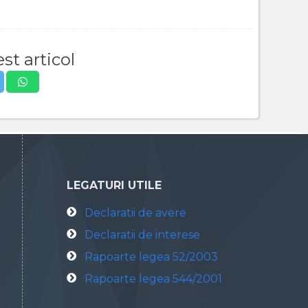
st articol
LEGATURI UTILE
Declaratii de avere
Declaratii de interese
Rapoarte legea 52/2003
Rapoarte legea 544/2001