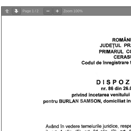
Page
1
/
2
Zoom
100%