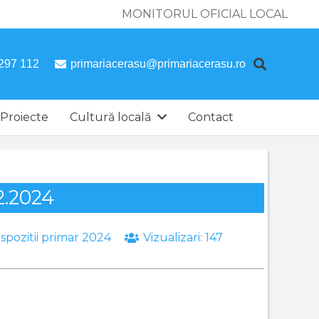
MONITORUL OFICIAL LOCAL
297 112
primariacerasu@primariacerasu.ro
Proiecte
Cultură locală
Contact
2.2024
ispozitii primar 2024
Vizualizari:
147