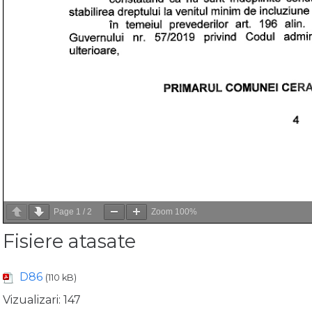
Page
1
/
2
Zoom
100%
Fisiere atasate
D86
(110 kB)
Vizualizari:
147