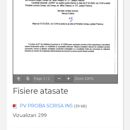
Page
1
/
1
Zoom
100%
Fisiere atasate
PV PROBA SCRISA INS
(39 kB)
Vizualizari:
299