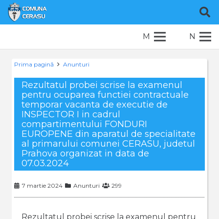
M
N
Prima pagină
Anunturi
Rezultatul probei scrise la examenul
pentru ocuparea functiei contractuale
temporar vacanta de executie de
INSPECTOR I in cadrul
compartimentului FONDURI
EUROPENE din aparatul de specialitate
al primarului comunei CERASU, judetul
Prahova organizat in data de
07.03.2024
7 martie 2024
Anunturi
299
Rezultatul probei scrise la examenul pentru