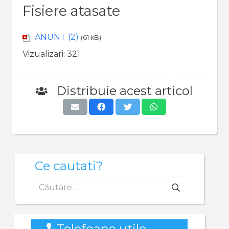
Fisiere atasate
ANUNT (2)
(61 kB)
Vizualizari:
321
Distribuie acest articol
Ce cautati?
Caută
după:
Telefoane utile