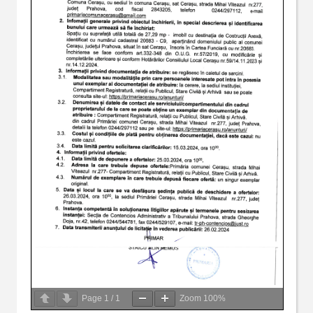
Page
1
/
1
Zoom
100%