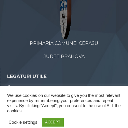
PRIMARIA COMUNEI CERASU
JUDET PRAHOVA
LEGATURI UTILE
Declaratii de avere
We use cookies on our website to give you the most relevant
Declaratii de interese
experience by remembering your preferences and repeat
Rapoarte legea 52/2003
visits. By clicking “Accept”, you consent to the use of ALL the
cookies.
Rapoarte legea 544/2001
Cookie settings
ACCEPT