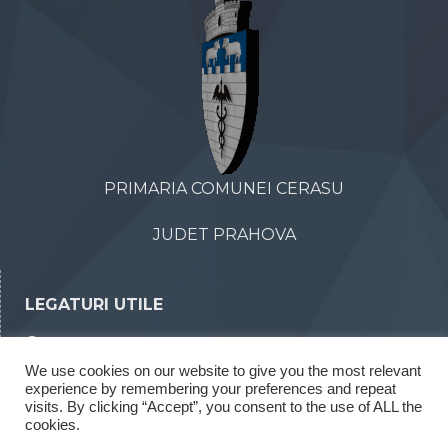
PRIMARIA COMUNEI CERASU
JUDET PRAHOVA
LEGATURI UTILE
Declaratii de avere
We use cookies on our website to give you the most relevant
Declaratii de interese
experience by remembering your preferences and repeat
Rapoarte legea 52/2003
visits. By clicking “Accept”, you consent to the use of ALL the
cookies.
Rapoarte legea 544/2001