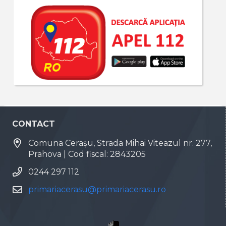
CONTACT
Comuna Cerașu, Strada Mihai Viteazul nr. 277,
Prahova | Cod fiscal: 2843205
0244 297 112
primariacerasu@primariacerasu.ro