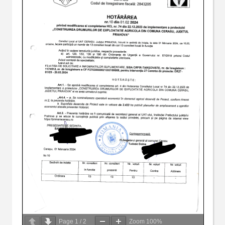
Page
1
/
2
Zoom
100%